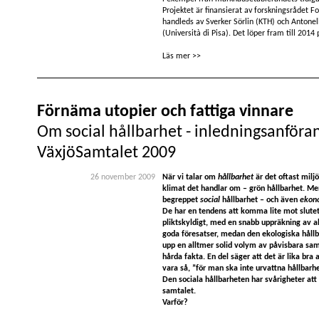
Projektet är finansierat av forskningsrådet 
handleds av Sverker Sörlin (KTH) och Antone
(Università di Pisa). Det löper fram till 2014
Läs mer >>
Förnäma utopier och fattiga vinnare
Om social hållbarhet - inledningsanföra
VäxjöSamtalet 2009
26 november 2009
När vi talar om
hållbarhet
är det oftast miljö
klimat det handlar om – grön hållbarhet. Me
begreppet
social
hållbarhet – och även
ekon
De har en tendens att komma lite mot slute
pliktskyldigt, med en snabb uppräkning av a
goda föresatser, medan den ekologiska håll
upp en alltmer solid volym av påvisbara s
hårda fakta. En del säger att det är lika bra 
vara så, ”för man ska inte urvattna hållbarh
Den sociala hållbarheten har svårigheter att t
samtalet.
Varför?