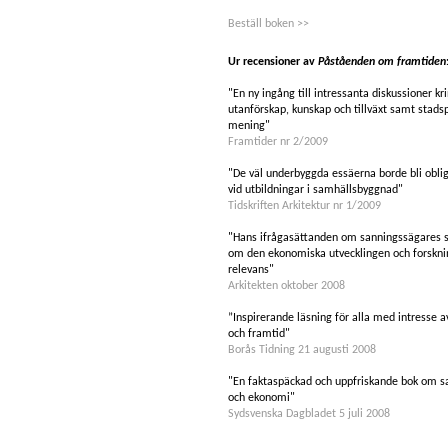
Beställ boken >>
Ur recensioner av
Påståenden om framtiden
"En ny ingång till intressanta diskussioner kr
utanförskap, kunskap och tillväxt samt stadsp
mening"
Framtider nr 2/2009
"De väl underbyggda essäerna borde bli obliga
vid utbildningar i samhällsbyggnad"
Tidskriften Arkitektur nr 1/2009
"Hans ifrågasättanden om sanningssägares s
om den ekonomiska utvecklingen och forskni
relevans"
Arkitekten oktober 2008
”Inspirerande läsning för alla med intresse a
och framtid"
Borås Tidning 21 augusti 2008
"En faktaspäckad och uppfriskande bok om s
och ekonomi"
Sydsvenska Dagbladet 5 juli 2008