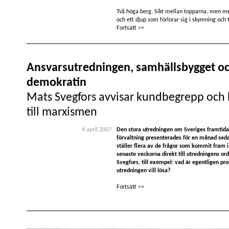
Två höga berg. Sikt mellan topparna, men m
och ett djup som förlorar sig i skymning och t
Fortsätt >>
Ansvarsutredningen, samhällsbygget o
demokratin
Mats Svegfors avvisar kundbegrepp och 
till marxismen
4 april 2007
Den stora utredningen om Sveriges framtida
förvaltning presenterades för en månad seda
ställer flera av de frågor som kommit fram 
senaste veckorna direkt till utredningens o
Svegfors, till exempel: vad är egentligen p
utredningen vill lösa?
Fortsätt >>