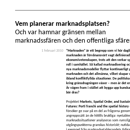
Vem planerar marknadsplatsen?
Och var hamnar gränsen mellan
marknadssfären och den offentliga sfär
1 februari 2010
”Marknaden” är ett begrepp som vi hör dagl
marknaden är förvånansvärt vagt definiera
ekonomivetenskapen, trots att den verkar spe
roll i samhället. Så kallad marknadisering oc
nya marknadsmodeller flyttar kontinuerligt
marknaden och det allmänna, vilket skapar 
ibland konfliktfyllda sitautioner. De politis
kring gränsdragningen växer – men är det en
Är vägen fram i stället att bygga upp kunsk
bör dras?
Projektet
Markets, Spatial Order, and Sustai
Futures: Porti franchi and the spatial histor
försöker ge svar på en del av frågorna genom
angreppssätt än de hittills brukliga: nyetable
marknadssituationer analyseras som
rumsli
utgångspunkterna granskas
historiskt
; nutid
i exempel från marknadsetablerandets tidiga