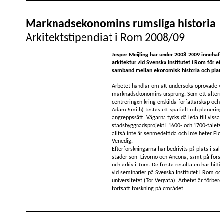
Marknadsekonomins rumsliga historia
Arkitektstipendiat i Rom 2008/09
Jesper Meijling har under 2008-2009 innehaft
arkitektur vid Svenska Institutet i Rom för 
samband mellan ekonomisk historia och plan
Arbetet handlar om att undersöka oprövade vä
marknadsekonomins ursprung. Som ett alterna
centreringen kring enskilda författarskap och
Adam Smith) testas ett spatialt och planerin
angreppssätt. Vägarna tycks då leda till vissa
stadsbyggnadsprojekt i 1600- och 1700-talets
alltså inte är senmedeltida och inte heter Flo
Venedig.
Efterforskningarna har bedrivits på plats i sä
städer som Livorno och Ancona, samt på fors
och arkiv i Rom. De första resultaten har hitt
vid seminarier på Svenska Institutet i Rom 
universitetet (Tor Vergata). Arbetet är förbe
fortsatt forskning på området.