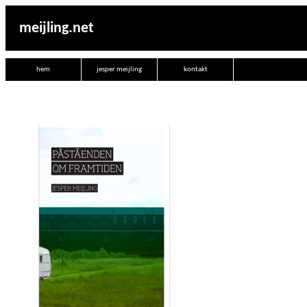
meijling.net
hem
jesper meijling
kontakt