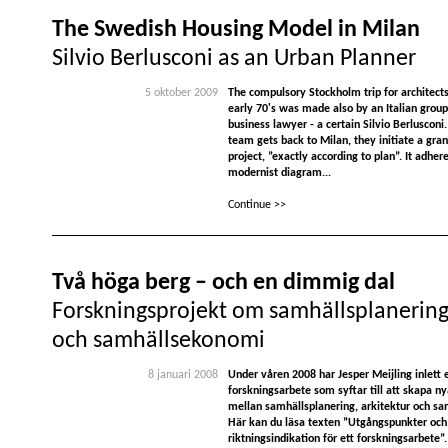
The Swedish Housing Model in Milan
Silvio Berlusconi as an Urban Planner
5 oktober 2009
The compulsory Stockholm trip for architects
early 70's was made also by an Italian grou
business lawyer - a certain Silvio Berluscon
team gets back to Milan, they initiate a gr
project, ”exactly according to plan”. It adhere
modernist diagram...
Continue >>
Två höga berg – och en dimmig dal
Forskningsprojekt om samhällsplanerin
och samhällsekonomi
8 januari 2008
Under våren 2008 har Jesper Meijling inlett 
forskningsarbete som syftar till att skapa ny
mellan samhällsplanering, arkitektur och s
Här kan du läsa texten ”Utgångspunkter och
riktningsindikation för ett forskningsarbete”.