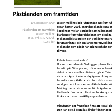
Påståenden om framtiden
10 September 2009
Jesper Meijlings bok
Påståenden om framtid
sedan hösten 2008, en undersökande essä o
Påståenden om framtiden
kopplingar mellan vardaglig samhällsplaner
Jesper Meijling
blänkande framtidsprojektioner, om olöslig
ISBN 9789197724708
mellan politiska projekt och verklighetens r
192 sidor
förutsättningar, och om långt mer utveckli
mellan det som pågår här och nu och det som
tillväxt.
Från bokens baksidestext:
Hur ser framtiden ut? Vad bygger planer för
framtid på? Vilka platser, människor och ve
definitivt inte med framtiden att göra? Tvärs
sådana frågor cirkulerar dagligen omkring os
framstå som självklara och utom diskussion 
verkligen det? I sex sammanflätade texter rö
Meijling mellan ekonomiska förutsägelser och
fördömda förorter och förnäma forskningspa
tänkare och mer oavsiktliga uppenbarare.
Påståenden om framtiden
finns att köpa i d
Den kan också beställas direkt från förlaget